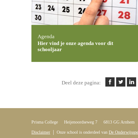
Agenda
Hier vind je onze agenda voor dit
schooljaar
Deel deze pagina:
Prisma College
Heijenoordseweg 7
6813 GG Arnhem
Disclaimer
Onze school is onderdeel van
De Onderwijsspec