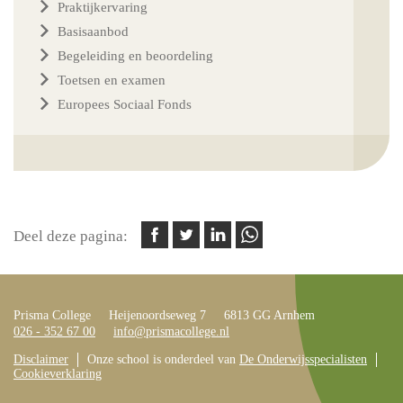
Praktijkervaring
Basisaanbod
Begeleiding en beoordeling
Toetsen en examen
Europees Sociaal Fonds
Deel deze pagina:
Prisma College
Heijenoordseweg 7
6813 GG Arnhem
026 - 352 67 00
info@prismacollege.nl
Disclaimer
Onze school is onderdeel van
De Onderwijsspecialisten
Cookieverklaring